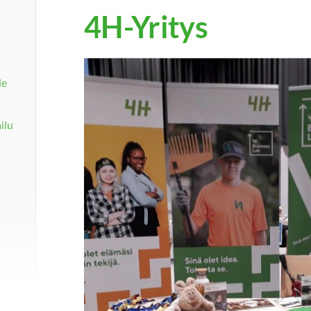
4H-Yritys
le
ilu