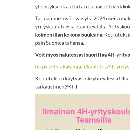
yhdistyksen kautta tai itsenäisesti verkk
Tarjoamme myös syksyllä 2024 useita ma
yrityskoulutuksia etäyhteydellä. Yritysko
kolmen illan kokonaisuuksina
. Koulutuksi
päin Suomea tahansa.
Voit myös halutessasi suorittaa 4H-yritys
https://4h-akatemia.fi/koulutus/4h-yrity
Koulutuksen käytyäsi ole yhteydessä Ulla
tai kaustinen@4h.fi