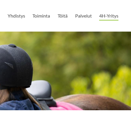
u
Yhdistys
Toiminta
Töitä
Palvelut
4H-Yritys