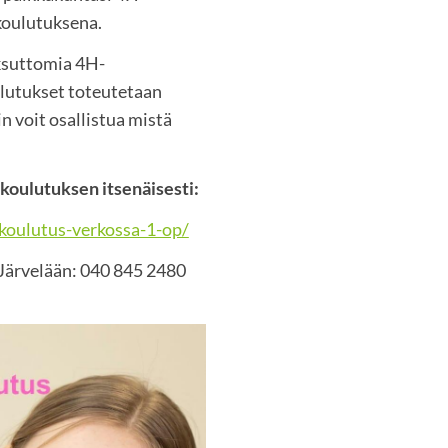
okoulutuksena.
ksuttomia 4H-
ulutukset toteutetaan
in voit osallistua mistä
koulutuksen itsenäisesti:
skoulutus-verkossa-1-op/
 Järvelään: 040 845 2480