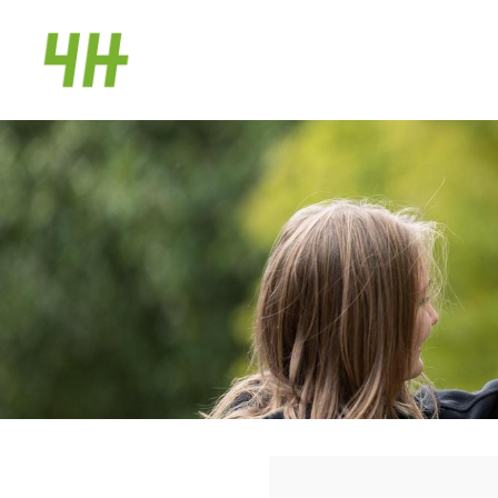
Siirry
sivun
Kaustisen 4H-yhdistys
sisältöön