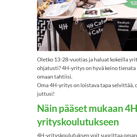
Oletko 13-28-vuotias ja haluat kokeilla yrit
ohjatusti? 4H-yritys on hyvä keino tienata 
omaan tahtiisi.
Oma 4H-yritys on loistava tapa selvittää,
juttusi!
Näin pääset mukaan 4H
yrityskoulutukseen
4H-yrityskoulutuksen voit suorittaa oman