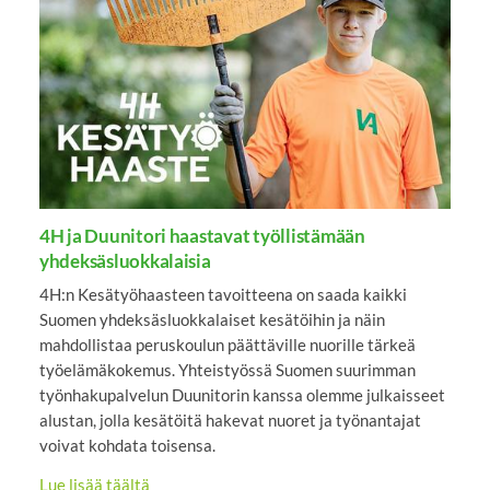
4H ja Duunitori haastavat työllistämään
yhdeksäsluokkalaisia
4H:n Kesätyöhaasteen tavoitteena on saada kaikki
Suomen yhdeksäsluokkalaiset kesätöihin ja näin
mahdollistaa peruskoulun päättäville nuorille tärkeä
työelämäkokemus. Yhteistyössä Suomen suurimman
työnhakupalvelun Duunitorin kanssa olemme julkaisseet
alustan, jolla kesätöitä hakevat nuoret ja työnantajat
voivat kohdata toisensa.
Lue lisää täältä