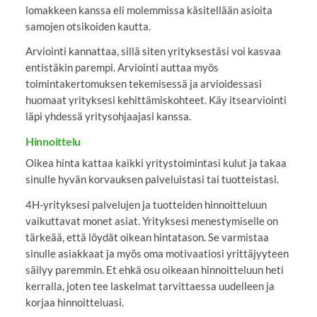
lomakkeen kanssa eli molemmissa käsitellään asioita
samojen otsikoiden kautta.
Arviointi kannattaa, sillä siten yrityksestäsi voi kasvaa
entistäkin parempi. Arviointi auttaa myös
toimintakertomuksen tekemisessä ja arvioidessasi
huomaat yrityksesi kehittämiskohteet. Käy itsearviointi
läpi yhdessä yritysohjaajasi kanssa.
Hinnoittelu
Oikea hinta kattaa kaikki yritystoimintasi kulut ja takaa
sinulle hyvän korvauksen palveluistasi tai tuotteistasi.
4H-yrityksesi palvelujen ja tuotteiden hinnoitteluun
vaikuttavat monet asiat. Yrityksesi menestymiselle on
tärkeää, että löydät oikean hintatason. Se varmistaa
sinulle asiakkaat ja myös oma motivaatiosi yrittäjyyteen
säilyy paremmin. Et ehkä osu oikeaan hinnoitteluun heti
kerralla, joten tee laskelmat tarvittaessa uudelleen ja
korjaa hinnoitteluasi.