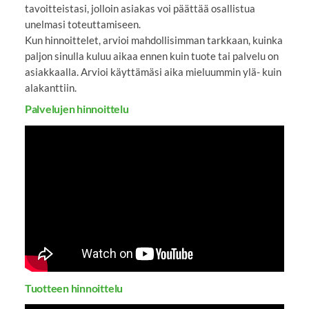
tavoitteistasi, jolloin asiakas voi päättää osallistua
unelmasi toteuttamiseen.
Kun hinnoittelet, arvioi mahdollisimman tarkkaan, kuinka
paljon sinulla kuluu aikaa ennen kuin tuote tai palvelu on
asiakkaalla. Arvioi käyttämäsi aika mieluummin ylä- kuin
alakanttiin.
Palvelujen hinnoittelu
YouTube-videon näyttäminen ei onnistunut.
Tarkista selaimen yksityisyysasetukset.
Tuotteen hinnoittelu