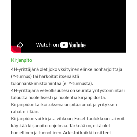
YouTube-videon näyttäminen ei onnistunut.
Tarkista selaimen yksityisyysasetukset.
Kirjanpito
4H-yrittäjänä olet joko yksityinen elinkeinonharjoittaja
(Y-tunnus) tai harkoitat itsenäistä
tulonhankkimistoimintaa (ei Y-tunnusta).
4H-yrittäjänä velvollisuutesi on seurata yritystoimintasi
taloutta huolellisesti ja huolehtia kirjanpidosta.
Kirjanpidon tarkoituksena on pitää omat ja yrityksen
rahat erillään.
Kirjanpidon voi kirjata vihkoon, Excel-taulukkoon tai voit
käyttää kirjanpito-ohjelmaa. Tärkeää on, että olet
huolellinen ja tunnollinen. Arkistoi kaikki tositteet