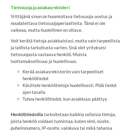
Tietosuoja ja asiakasrekisteri
Yrittäjänä sinun on huomioitava tietosuoja-asetus ja
noudatettava tietosuojaperiaatteita. Tämä ei ole
vaikeaa, mutta huolellinen on oltava.
Voit kerätä tietoja asiakkaistasi, mutta vain tarpeellista
ja laillista tarkoitusta varten. Sinä olet yrityksesi
tietosuojasta vastaava henkilö. Muista
luottamuksellisuus ja huolellisuus.
Kerää asiakasrekisteriin vain tarpeelliset
henkilötiedot
Käsittele henkilötietoja huolellisesti. Pidä tiedot
ajan tasalla.
Tuhoa henkilötiedot, kun asiakkuus päättyy
Henkilötiedoilla
tarkoitetaan kaikkia sellaisia tietoja,
joista henkilö voidaan tunnistaa, kuten nimi, osoite,
puhelinnumero, IP-osoite, valokuva tai mikä tahansa