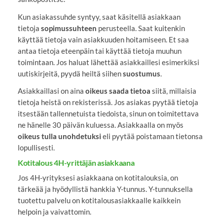
Kun asiakassuhde syntyy, saat käsitellä asiakkaan
tietoja
sopimussuhteen
perusteella. Saat kuitenkin
käyttää tietoja vain asiakkuuden hoitamiseen. Et saa
antaa tietoja eteenpäin tai käyttää tietoja muuhun
toimintaan. Jos haluat lähettää asiakkaillesi esimerkiksi
uutiskirjeitä, pyydä heiltä siihen
suostumus
.
Asiakkaillasi on aina
oikeus saada tietoa
siitä, millaisia
tietoja heistä on rekisterissä. Jos asiakas pyytää tietoja
itsestään tallennetuista tiedoista, sinun on toimitettava
ne hänelle 30 päivän kuluessa. Asiakkaalla on myös
oikeus tulla unohdetuksi
eli pyytää poistamaan tietonsa
lopullisesti.
Kotitalous 4H-yrittäjän asiakkaana
Jos 4H-yrityksesi asiakkaana on kotitalouksia, on
tärkeää ja hyödyllistä hankkia Y-tunnus. Y-tunnuksella
tuotettu palvelu on kotitalousasiakkaalle kaikkein
helpoin ja vaivattomin.