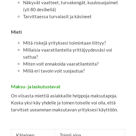
Näkyvät vaatteet, turvakengät, kuulosuojaimet
(yli 80 desibeliä)
Tarvittaessa turvalasit ja käsineet
Mieti
Mitä riskejä yrityksesi toimintaan liittyy?
Millaisia vaaratilanteita yrittäjyydessäsi voi
sattua?
Miten voit ennakoida vaaratilanteita?
Millä eri tavoin voit suojautua?
Maksu- ja laskutustavat
On viisasta miettiä asiakkaille helppoja maksutapoja.
Koska yksi käy yhdelle ja toinen toiselle voi olla, että
tarvitset useamman maksutavan yrityksesi käyttöön.
Käteinen
Toimii aina.