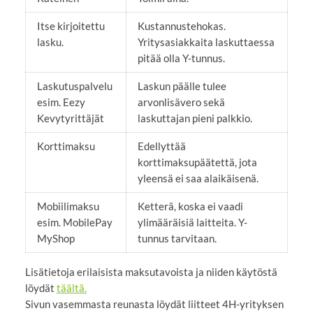
Itse kirjoitettu
Kustannustehokas.
lasku.
Yritysasiakkaita laskuttaessa
pitää olla Y-tunnus.
Laskutuspalvelu
Laskun päälle tulee
esim. Eezy
arvonlisävero sekä
Kevytyrittäjät
laskuttajan pieni palkkio.
Korttimaksu
Edellyttää
korttimaksupäätettä, jota
yleensä ei saa alaikäisenä.
Mobiilimaksu
Ketterä, koska ei vaadi
esim. MobilePay
ylimääräisiä laitteita. Y-
MyShop
tunnus tarvitaan.
Lisätietoja erilaisista maksutavoista ja niiden käytöstä
löydät
täältä.
Sivun vasemmasta reunasta löydät liitteet 4H-yrityksen