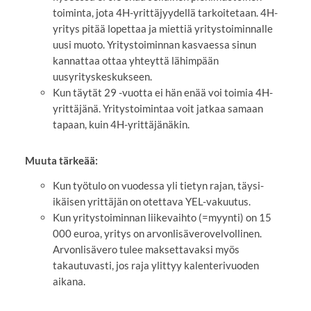
toiminta, jota 4H-yrittäjyydellä tarkoitetaan. 4H-
yritys pitää lopettaa ja miettiä yritystoiminnalle
uusi muoto. Yritystoiminnan kasvaessa sinun
kannattaa ottaa yhteyttä lähimpään
uusyrityskeskukseen.
Kun täytät 29 -vuotta ei hän enää voi toimia 4H-
yrittäjänä. Yritystoimintaa voit jatkaa samaan
tapaan, kuin 4H-yrittäjänäkin.
Muuta tärkeää:
Kun työtulo on vuodessa yli tietyn rajan, täysi-
ikäisen yrittäjän on otettava YEL-vakuutus.
Kun yritystoiminnan liikevaihto (=myynti) on 15
000 euroa, yritys on arvonlisäverovelvollinen.
Arvonlisävero tulee maksettavaksi myös
takautuvasti, jos raja ylittyy kalenterivuoden
aikana.