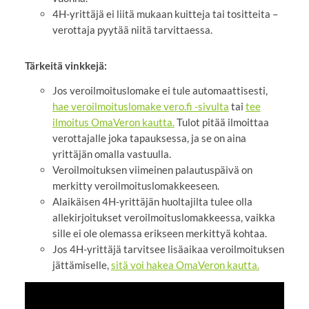
4H-yrittäjä ei liitä mukaan kuitteja tai tositteita –
verottaja pyytää niitä tarvittaessa.
Tärkeitä vinkkejä:
Jos veroilmoituslomake ei tule automaattisesti,
hae veroilmoituslomake vero.fi -sivulta
tai
tee
ilmoitus OmaVeron kautta.
Tulot pitää ilmoittaa
verottajalle joka tapauksessa, ja se on aina
yrittäjän omalla vastuulla.
Veroilmoituksen viimeinen palautuspäivä on
merkitty veroilmoituslomakkeeseen.
Alaikäisen 4H-yrittäjän huoltajilta tulee olla
allekirjoitukset veroilmoituslomakkeessa, vaikka
sille ei ole olemassa erikseen merkittyä kohtaa.
Jos 4H-yrittäjä tarvitsee lisäaikaa veroilmoituksen
jättämiselle,
sitä voi hakea OmaVeron kautta.