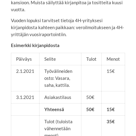
kansioon. Muista säilyttää kirjanpitoa ja tositteita kuusi
vuotta.
Vuoden lopuksi tarvitset tietoja 4H-yrityksesi
kirjanpidosta kahteen paikkaan: veroilmoitukseen ja 4H-
yrittäjän vuosiraportointiin.
Esimerkki kirjanpidosta
Päiväys
Selite
Tulot
Menot
2.1.2021
Työvälineiden
15€
osto: Vasara,
saha, kattila.
3.1.2021
Asiakastilaus
50€
Yhteensä
50€
15€
Tulot (tuloista
35€
vähennetään
menot)