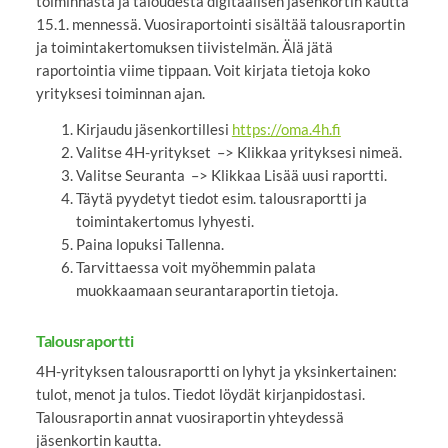
toiminnasta ja taloudesta digitaalisen jäsenkortin kautta
15.1. mennessä. Vuosiraportointi sisältää talousraportin
ja toimintakertomuksen tiivistelmän. Älä jätä
raportointia viime tippaan. Voit kirjata tietoja koko
yrityksesi toiminnan ajan.
Kirjaudu jäsenkortillesi
https://oma.4h.fi
Valitse 4H-yritykset –> Klikkaa yrityksesi nimeä.
Valitse Seuranta –> Klikkaa Lisää uusi raportti.
Täytä pyydetyt tiedot esim. talousraportti ja
toimintakertomus lyhyesti.
Paina lopuksi Tallenna.
Tarvittaessa voit myöhemmin palata
muokkaamaan seurantaraportin tietoja.
Talousraportti
4H-yrityksen talousraportti on lyhyt ja yksinkertainen:
tulot, menot ja tulos. Tiedot löydät kirjanpidostasi.
Talousraportin annat vuosiraportin yhteydessä
jäsenkortin kautta.