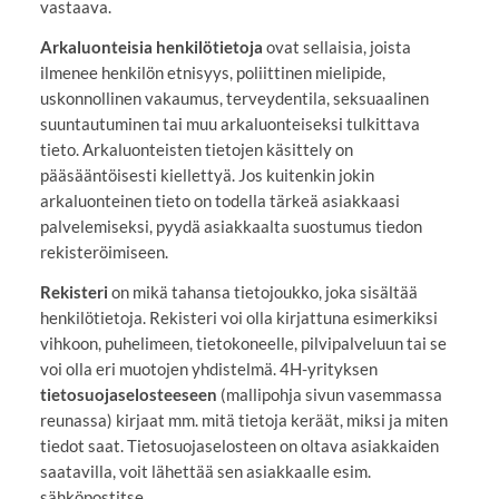
vastaava.
Arkaluonteisia henkilötietoja
ovat sellaisia, joista
ilmenee henkilön etnisyys, poliittinen mielipide,
uskonnollinen vakaumus, terveydentila, seksuaalinen
suuntautuminen tai muu arkaluonteiseksi tulkittava
tieto. Arkaluonteisten tietojen käsittely on
pääsääntöisesti kiellettyä. Jos kuitenkin jokin
arkaluonteinen tieto on todella tärkeä asiakkaasi
palvelemiseksi, pyydä asiakkaalta suostumus tiedon
rekisteröimiseen.
Rekisteri
on mikä tahansa tietojoukko, joka sisältää
henkilötietoja. Rekisteri voi olla kirjattuna esimerkiksi
vihkoon, puhelimeen, tietokoneelle, pilvipalveluun tai se
voi olla eri muotojen yhdistelmä. 4H-yrityksen
tietosuojaselosteeseen
(mallipohja sivun vasemmassa
reunassa) kirjaat mm. mitä tietoja keräät, miksi ja miten
tiedot saat. Tietosuojaselosteen on oltava asiakkaiden
saatavilla, voit lähettää sen asiakkaalle esim.
sähköpostitse.