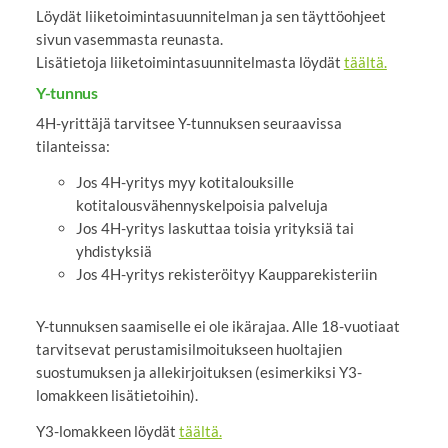
Löydät liiketoimintasuunnitelman ja sen täyttöohjeet
sivun vasemmasta reunasta.
Lisätietoja liiketoimintasuunnitelmasta löydät
täältä.
Y-tunnus
4H-yrittäjä tarvitsee Y-tunnuksen seuraavissa
tilanteissa:
Jos 4H-yritys myy kotitalouksille
kotitalousvähennyskelpoisia palveluja
Jos 4H-yritys laskuttaa toisia yrityksiä tai
yhdistyksiä
Jos 4H-yritys rekisteröityy Kaupparekisteriin
Y-tunnuksen saamiselle ei ole ikärajaa. Alle 18-vuotiaat
tarvitsevat perustamisilmoitukseen huoltajien
suostumuksen ja allekirjoituksen (esimerkiksi Y3-
lomakkeen lisätietoihin).
Y3-lomakkeen löydät
täältä.