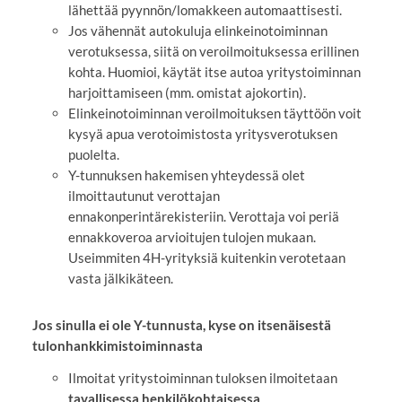
lähettää pyynnön/lomakkeen automaattisesti.
Jos vähennät autokuluja elinkeinotoiminnan
verotuksessa, siitä on veroilmoituksessa erillinen
kohta. Huomioi, käytät itse autoa yritystoiminnan
harjoittamiseen (mm. omistat ajokortin).
Elinkeinotoiminnan veroilmoituksen täyttöön voit
kysyä apua verotoimistosta yritysverotuksen
puolelta.
Y-tunnuksen hakemisen yhteydessä olet
ilmoittautunut verottajan
ennakonperintärekisteriin. Verottaja voi periä
ennakkoveroa arvioitujen tulojen mukaan.
Useimmiten 4H-yrityksiä kuitenkin verotetaan
vasta jälkikäteen.
Jos sinulla ei ole Y-tunnusta, kyse on itsenäisestä
tulonhankkimistoiminnasta
Ilmoitat yritystoiminnan tuloksen ilmoitetaan
tavallisessa henkilökohtaisessa