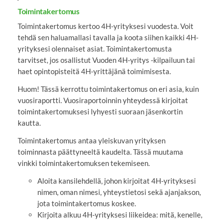
Toimintakertomus
Toimintakertomus kertoo 4H-yrityksesi vuodesta. Voit
tehdä sen haluamallasi tavalla ja koota siihen kaikki 4H-
yrityksesi olennaiset asiat. Toimintakertomusta
tarvitset, jos osallistut Vuoden 4H-yritys -kilpailuun tai
haet opintopisteitä 4H-yrittäjänä toimimisesta.
Huom! Tässä kerrottu toimintakertomus on eri asia, kuin
vuosiraportti. Vuosiraportoinnin yhteydessä kirjoitat
toimintakertomuksesi lyhyesti suoraan jäsenkortin
kautta.
Toimintakertomus antaa yleiskuvan yrityksen
toiminnasta päättyneeltä kaudelta. Tässä muutama
vinkki toimintakertomuksen tekemiseen.
Aloita kansilehdellä, johon kirjoitat 4H-yrityksesi
nimen, oman nimesi, yhteystietosi sekä ajanjakson,
jota toimintakertomus koskee.
Kirjoita alkuu 4H-yrityksesi liikeidea: mitä, kenelle,