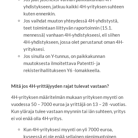
yhdistykseen, jatkuu kaikki 4H-yrityksen suhteen
kuten ennenkin.
Jos vaihdat muuton yhteydessä 4H-yhdistystä,
teet toimintaan liittyvän raportoinnin (15.1.
mennessä) vanhaan 4H-yhdistykseesi, eli siihen
4H-yhdistykseen, jossa olet perustanut oman 4H-
yrityksesi.
Jos sinulla on Y-tunnus, on paikkakunnan
muutoksesta ilmoitettava Patentti- ja
rekisterihallitukseen Y6 -lomakkeella.
Mitä jos 4H-yrittäjyyden rajat tulevat vastaan?
4H-yrityksen määritelmän mukaan yrityksen myynti on
vuodessa 50 – 7000 euroa ja yrittäjä on 13 – 28 -vuotias.
Kun yläraja tulee vastaan myynnin tai iän suhteen, yritys
ei voi enää olla 4H-yritys.
Kun 4H-yrityksesi myynti on yli 7000 euroa,
kyseessä ei ole enää sellainen pienimuotoinen