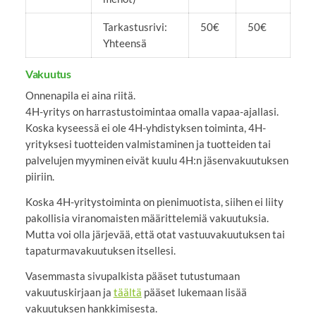
Tarkastusrivi:
50€
50€
Yhteensä
Vakuutus
Onnenapila ei aina riitä.
4H-yritys on harrastustoimintaa omalla vapaa-ajallasi.
Koska kyseessä ei ole 4H-yhdistyksen toiminta, 4H-
yrityksesi tuotteiden valmistaminen ja tuotteiden tai
palvelujen myyminen eivät kuulu 4H:n jäsenvakuutuksen
piiriin.
Koska 4H-yritystoiminta on pienimuotista, siihen ei liity
pakollisia viranomaisten määrittelemiä vakuutuksia.
Mutta voi olla järjevää, että otat vastuuvakuutuksen tai
tapaturmavakuutuksen itsellesi.
Vasemmasta sivupalkista pääset tutustumaan
vakuutuskirjaan ja
täältä
pääset lukemaan lisää
vakuutuksen hankkimisesta.