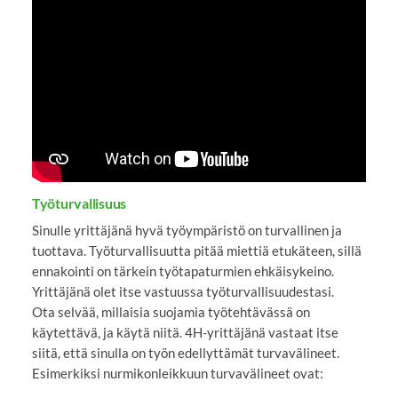
YouTube-videon näyttäminen ei onnistunut.
Tarkista selaimen yksityisyysasetukset.
Työturvallisuus
Sinulle yrittäjänä hyvä työympäristö on turvallinen ja
tuottava. Työturvallisuutta pitää miettiä etukäteen, sillä
ennakointi on tärkein työtapaturmien ehkäisykeino.
Yrittäjänä olet itse vastuussa työturvallisuudestasi.
Ota selvää, millaisia suojamia työtehtävässä on
käytettävä, ja käytä niitä. 4H-yrittäjänä vastaat itse
siitä, että sinulla on työn edellyttämät turvavälineet.
Esimerkiksi nurmikonleikkuun turvavälineet ovat: