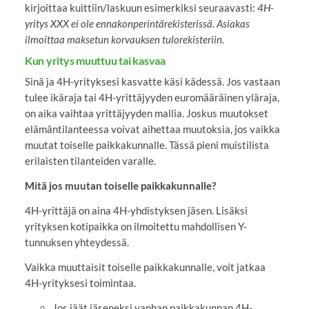
kirjoittaa kuittiin/laskuun esimerkiksi seuraavasti:
4H-
yritys XXX ei ole ennakonperintärekisterissä. Asiakas
ilmoittaa maksetun korvauksen tulorekisteriin.
Kun yritys muuttuu tai kasvaa
Sinä ja 4H-yrityksesi kasvatte käsi kädessä. Jos vastaan
tulee ikäraja tai 4H-yrittäjyyden euromääräinen yläraja,
on aika vaihtaa yrittäjyyden mallia. Joskus muutokset
elämäntilanteessa voivat aihettaa muutoksia, jos vaikka
muutat toiselle paikkakunnalle. Tässä pieni muistilista
erilaisten tilanteiden varalle.
Mitä jos muutan toiselle paikkakunnalle?
4H-yrittäjä on aina 4H-yhdistyksen jäsen. Lisäksi
yrityksen kotipaikka on ilmoitettu mahdollisen Y-
tunnuksen yhteydessä.
Vaikka muuttaisit toiselle paikkakunnalle, voit jatkaa
4H-yrityksesi toimintaa.
Jos jäät jäseneksi vanhan paikkakunnan 4H-