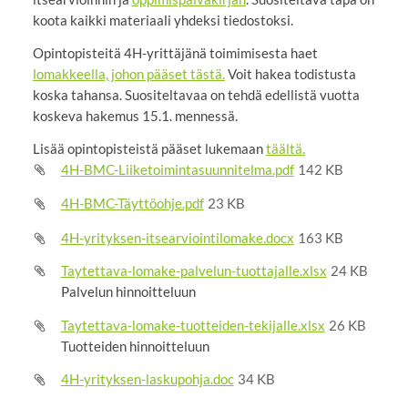
koota kaikki materiaali yhdeksi tiedostoksi.
Opintopisteitä 4H-yrittäjänä toimimisesta haet
lomakkeella, johon pääset tästä.
Voit hakea todistusta
koska tahansa. Suositeltavaa on tehdä edellistä vuotta
koskeva hakemus 15.1. mennessä.
Lisää opintopisteistä pääset lukemaan
täältä.
4H-BMC-Liiketoimintasuunnitelma.pdf
142 KB
4H-BMC-Täyttöohje.pdf
23 KB
4H-yrityksen-itsearviointilomake.docx
163 KB
Taytettava-lomake-palvelun-tuottajalle.xlsx
24 KB
Palvelun hinnoitteluun
Taytettava-lomake-tuotteiden-tekijalle.xlsx
26 KB
Tuotteiden hinnoitteluun
4H-yrityksen-laskupohja.doc
34 KB