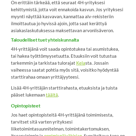
On erittäin tärkeää, että seuraat 4H-yrityksesi
kehittymistä, jotta voit ennakoida kasvun. Jos yrityksesi
myynti näyttää kasvavan, kannattaa alv-rekisteriin
ilmoittautua jo hyvissä ajoin, jotta saat kerättyä
asiakaslaskutuksessa maksettavan arvonlisäveron.
Taloudelliset tuet yhteiskunnalta
4H-yrittäjänä voit saada opintotukea tai asumistukea,
tai hakea työttömyysetuutta. Etuuksiin voit tutustua
tarkemmin ja tarkistaa tulorajat
Kela
sta. Jossain
vaiheessa saatat pohtia myös sitä, voisitko hyödyntää
starttirahaa omaan yrittäjyyteesi.
Lisää 4H-yrittäjän starttirahasta, etuuksista ja tuista
pääset lukemaan
täältä
.
Opintopisteet
Jos haet opintopisteitä 4H-yrittäjänä toimimisesta,
tarvitset sitä varten yrityksesi
liiketoimintasuunnitelman, toimintakertomuksen,
itsearvioinnin ja
oppimispäiväkirjan
. Suositeltava tapa on