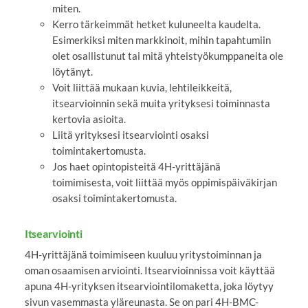
miten.
Kerro tärkeimmät hetket kuluneelta kaudelta.
Esimerkiksi miten markkinoit, mihin tapahtumiin
olet osallistunut tai mitä yhteistyökumppaneita ole
löytänyt.
Voit liittää mukaan kuvia, lehtileikkeitä,
itsearvioinnin sekä muita yrityksesi toiminnasta
kertovia asioita.
Liitä yrityksesi itsearviointi osaksi
toimintakertomusta.
Jos haet opintopisteitä 4H-yrittäjänä
toimimisesta, voit liittää myös oppimispäiväkirjan
osaksi toimintakertomusta.
Itsearviointi
4H-yrittäjänä toimimiseen kuuluu yritystoiminnan ja
oman osaamisen arviointi. Itsearvioinnissa voit käyttää
apuna 4H-yrityksen itsearviointilomaketta, joka löytyy
sivun vasemmasta yläreunasta. Se on pari 4H-BMC-