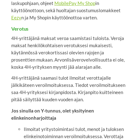
laskupohjaan, ohjeet
MobilePay My Shop
in
käyttöönottoon, sekä huoltajan suostumuslomakkeet
Eezy
n ja My Shopin käyttöönottoa varten.
Verotus
4H-yrittäjänä maksat veroa saamistasi tuloista. Veroja
maksat henkilökohtaisen verotuksesi mukaisesti,
käytännössä verokortissasi olevien rajojen ja
prosenttien mukaan. Arvonlisäverovelvollisuutta ei ole,
koska 4H-yrityksen myynti jää alarajan alle.
4H-yrittäjänä saamasi tulot ilmoitat verottajalle
jälkikäteen veroilmoituksessa. Tiedot veroilmoitukseen
saa 4H-yrityksesi kirjanpidosta. Kirjanpito kuitteineen
pitää säilyttää kuuden vuoden ajan.
Jos sinulla on Y-tunnus, olet yksityinen
elinkeinonharjoittaja
Ilmoitat yritystoimintasi tulot, menot ja tuloksen
elinkeinotoiminnan veroilmoituksessa. Verottaja