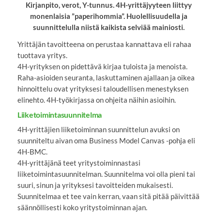
Kirjanpito, verot, Y-tunnus. 4H-yrittäjyyteen liittyy
monenlaisia ”paperihommia”. Huolellisuudella ja
suunnittelulla niistä kaikista selviää mainiosti.
Yrittäjän tavoitteena on perustaa kannattava eli rahaa
tuottava yritys.
4H-yrityksen on pidettävä kirjaa tuloista ja menoista.
Raha-asioiden seuranta, laskuttaminen ajallaan ja oikea
hinnoittelu ovat yrityksesi taloudellisen menestyksen
elinehto. 4H-työkirjassa on ohjeita näihin asioihin.
Liiketoimintasuunnitelma
4H-yrittäjien liiketoiminnan suunnittelun avuksi on
suunniteltu aivan oma Business Model Canvas -pohja eli
4H-BMC.
4H-yrittäjänä teet yritystoiminnastasi
liiketoimintasuunnitelman. Suunnitelma voi olla pieni tai
suuri, sinun ja yrityksesi tavoitteiden mukaisesti.
Suunnitelmaa et tee vain kerran, vaan sitä pitää päivittää
säännöllisesti koko yritystoiminnan ajan.