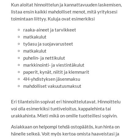
Kun aloitat hinnoittelun ja kannattavuuden laskemisen,
listaa ensin kaikki mahdolliset menot, mitä yrityksesi
toimintaan liittyy. Kuluja ovat esimerkiksi
raaka-aineet ja tarvikkeet
matkakulut
työasu ja suojavarusteet
matkakulut
puhelin- ja nettikulut
markkinointi- ja viestintäkulut
paperit, kynät, niitit ja klemmarit
4H-yhdistyksen jäsenmaksu
mahdolliset vakuutusmaksut
Eri tilanteisiin sopivat eri hinnoittelutavat. Hinnoittelu
voi olla esimerkiksi tuntiveloitus, kappalehinta tai
urakkahinta. Mieti mikä on omille tuotteillesi sopivin.
Asiakkaan on helpompi tehdä ostopäätös, kun hinta on
hänelle selkeä. Voit myös kertoa omista haaveistasi ja