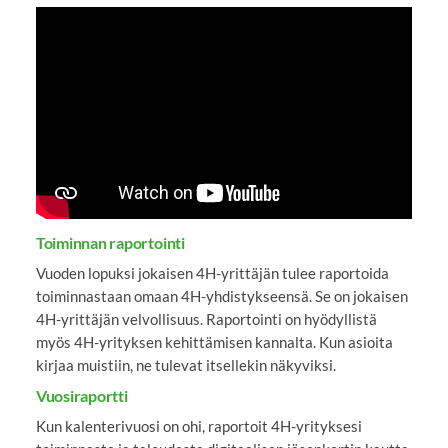
YouTube-videon näyttäminen ei onnistunut.
Tarkista selaimen yksityisyysasetukset.
Toiminnan raportointi
Vuoden lopuksi jokaisen 4H-yrittäjän tulee raportoida
toiminnastaan omaan 4H-yhdistykseensä. Se on jokaisen
4H-yrittäjän velvollisuus. Raportointi on hyödyllistä
myös 4H-yrityksen kehittämisen kannalta. Kun asioita
kirjaa muistiin, ne tulevat itsellekin näkyviksi.
Vuosiraportti
Kun kalenterivuosi on ohi, raportoit 4H-yrityksesi