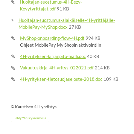
Huoltajan-suostumus-4H-Eezy-
Kevytyrittajat.pdf
91 KB
Huoltajan-suostumus-alaikäiselle-4H-yrittäjälle-
MobilePay-MyShop.docx
27 KB
MyShop-onboarding-flow-4H.pdf
994 KB
Ohjeet MobilePay My Shopin aktivointiin
4H-yrityksen-kirjanpito-malli.doc
40 KB
Vakuutuskirja_4H-yritys_022021.pdf
214 KB
4H-yrityksen-tietosuojaseloste-2018.doc
109 KB
©
Kaustisen 4H-yhdistys
Tehty Yhdistysavaimella