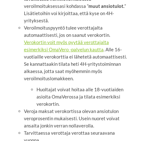
veroilmoituksessasi kohdassa ”
muut ansiotulot.
”
Lisätietoihin voi kirjoittaa, että kyse on 4H-
yrityksestä.
Veroilmoituspyyntö tulee verottajalta
automaattisesti, jos on saanut verokortin.
Verokortin voit myös pyytää verottajalta
esimerkiksi OmaVero -palvelun kautta
. Alle 16-
vuotiaille verokorttia ei lähetetä automaattisesti.
Se kannattaakin tilata heti 4H-yritystoiminnan
alkaessa, jotta saat myöhemmin myös
veroilmoituslomakkeen.
Huoltajat voivat hoitaa alle 18-vuotiaiden
asioita OmaVerossa ja tilata esimerkiksi
verokortin.
Veroja maksat verokortissa olevan ansiotulon
veroprosentin mukaisesti. Usein nuoret voivat
ansaita jonkin verran nollaverolla.
Tarvittaessa verottaja verottaa seuraavana
vuonna.